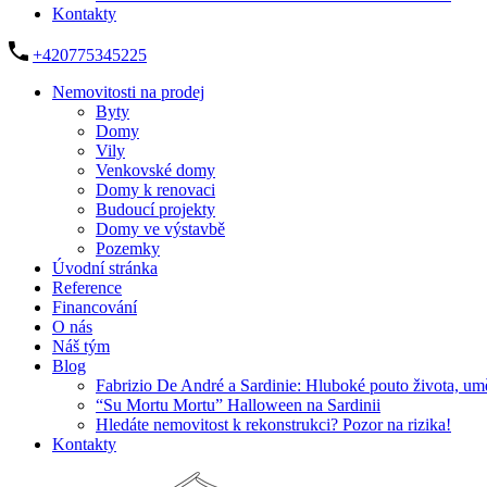
Kontakty
+420775345225
Nemovitosti na prodej
Byty
Domy
Vily
Venkovské domy
Domy k renovaci
Budoucí projekty
Domy ve výstavbě
Pozemky
Úvodní stránka
Reference
Financování
O nás
Náš tým
Blog
Fabrizio De André a Sardinie: Hluboké pouto života, um
“Su Mortu Mortu” Halloween na Sardinii
Hledáte nemovitost k rekonstrukci? Pozor na rizika!
Kontakty