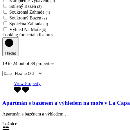
Kompletně Vybaveno
(0)
Sdílený Bazén
(3)
Soukromá Zahrada
(4)
Soukromý Bazén
(2)
Společná Zahrada
(0)
Výhled Na Moře
(4)
Looking for certain features
Hledat
19
to
24
out of
39
properties
View Property
Apartmán s bazénem a výhledem na moře v La Capaz
Apartmán s bazénem a výhledem…
Ložnice