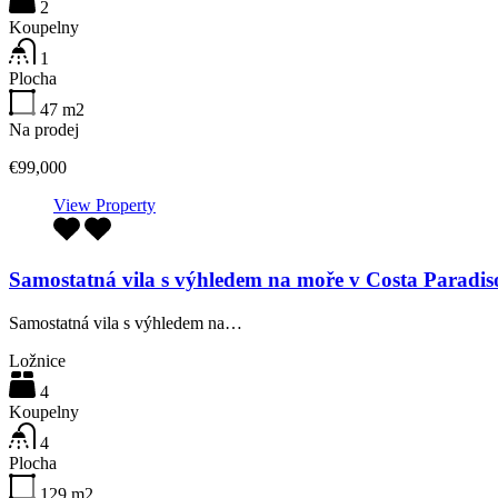
2
Koupelny
1
Plocha
47
m2
Na prodej
€99,000
View Property
Samostatná vila s výhledem na moře v Costa Paradis
Samostatná vila s výhledem na…
Ložnice
4
Koupelny
4
Plocha
129
m2