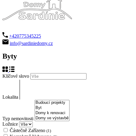
+420775345225
info@sardiniedomy.cz
Byty
Klíčové slovo
Lokalita
Typ nemovitosti
Ložnice
Částečně Zařízeno
(1)