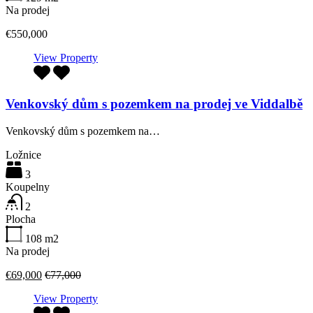
Na prodej
€550,000
View Property
Venkovský dům s pozemkem na prodej ve Viddalbě
Venkovský dům s pozemkem na…
Ložnice
3
Koupelny
2
Plocha
108
m2
Na prodej
€69,000
€77,000
View Property