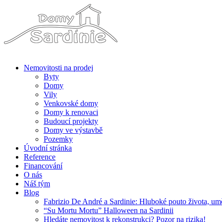
Nemovitosti na prodej
Byty
Domy
Vily
Venkovské domy
Domy k renovaci
Budoucí projekty
Domy ve výstavbě
Pozemky
Úvodní stránka
Reference
Financování
O nás
Náš tým
Blog
Fabrizio De André a Sardinie: Hluboké pouto života, um
“Su Mortu Mortu” Halloween na Sardinii
Hledáte nemovitost k rekonstrukci? Pozor na rizika!