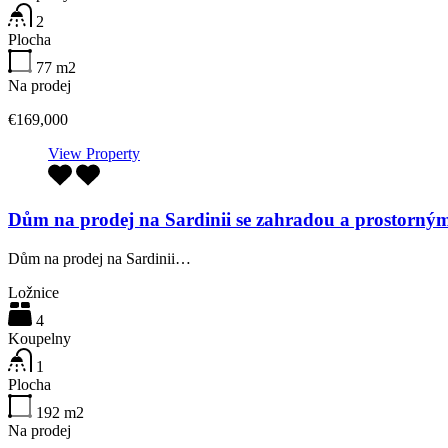
2
Plocha
77
m2
Na prodej
€169,000
View Property
Dům na prodej na Sardinii se zahradou a prostorným
Dům na prodej na Sardinii…
Ložnice
4
Koupelny
1
Plocha
192
m2
Na prodej