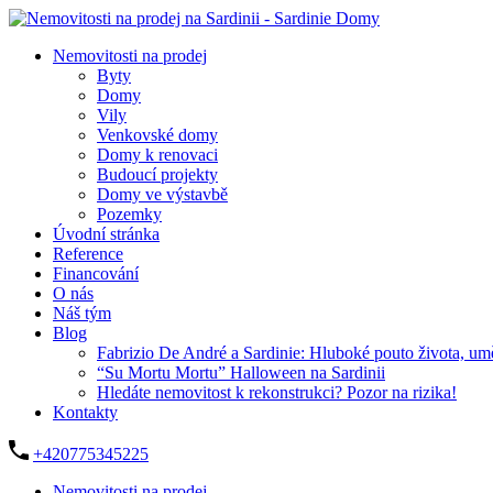
Nemovitosti na prodej
Byty
Domy
Vily
Venkovské domy
Domy k renovaci
Budoucí projekty
Domy ve výstavbě
Pozemky
Úvodní stránka
Reference
Financování
O nás
Náš tým
Blog
Fabrizio De André a Sardinie: Hluboké pouto života, um
“Su Mortu Mortu” Halloween na Sardinii
Hledáte nemovitost k rekonstrukci? Pozor na rizika!
Kontakty
+420775345225
Nemovitosti na prodej