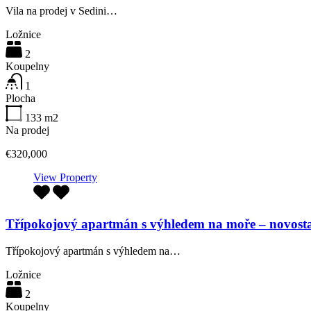
Vila na prodej v Sedini…
Ložnice
2
Koupelny
1
Plocha
133
m2
Na prodej
€320,000
View Property
Třípokojový apartmán s výhledem na moře – novost
Třípokojový apartmán s výhledem na…
Ložnice
2
Koupelny