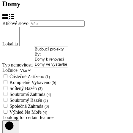
Domy
Klíčové slovo
Lokalita
Typ nemovitosti
Ložnice
Částečně Zařízeno
(1)
Kompletně Vybaveno
(0)
Sdílený Bazén
(3)
Soukromá Zahrada
(4)
Soukromý Bazén
(2)
Společná Zahrada
(0)
Výhled Na Moře
(4)
Looking for certain features