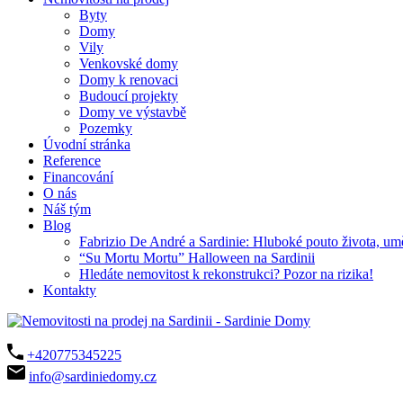
Byty
Domy
Vily
Venkovské domy
Domy k renovaci
Budoucí projekty
Domy ve výstavbě
Pozemky
Úvodní stránka
Reference
Financování
O nás
Náš tým
Blog
Fabrizio De André a Sardinie: Hluboké pouto života, um
“Su Mortu Mortu” Halloween na Sardinii
Hledáte nemovitost k rekonstrukci? Pozor na rizika!
Kontakty
+420775345225
info@sardiniedomy.cz