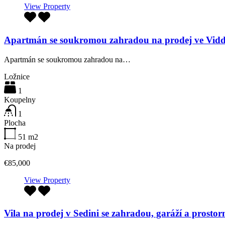
View Property
Apartmán se soukromou zahradou na prodej ve Vidd
Apartmán se soukromou zahradou na…
Ložnice
1
Koupelny
1
Plocha
51
m2
Na prodej
€85,000
View Property
Vila na prodej v Sedini se zahradou, garáží a prost