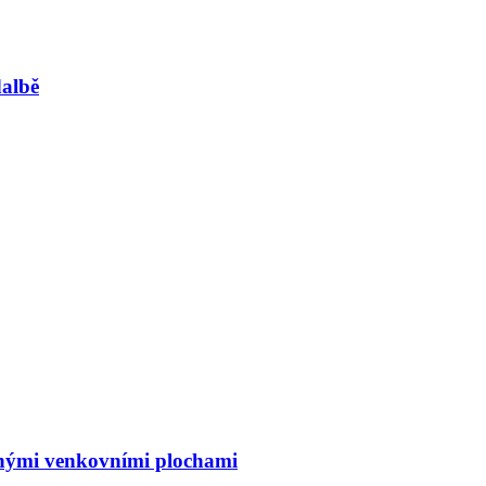
albě
ornými venkovními plochami