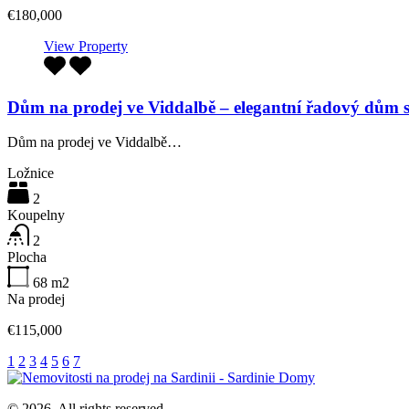
€180,000
View Property
Dům na prodej ve Viddalbě – elegantní řadový dům 
Dům na prodej ve Viddalbě…
Ložnice
2
Koupelny
2
Plocha
68
m2
Na prodej
€115,000
1
2
3
4
5
6
7
© 2026. All rights reserved.