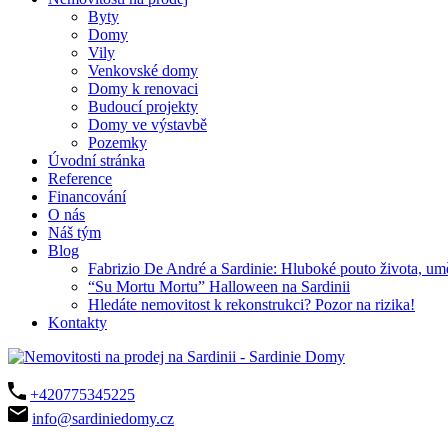
Byty
Domy
Vily
Venkovské domy
Domy k renovaci
Budoucí projekty
Domy ve výstavbě
Pozemky
Úvodní stránka
Reference
Financování
O nás
Náš tým
Blog
Fabrizio De André a Sardinie: Hluboké pouto života, um
“Su Mortu Mortu” Halloween na Sardinii
Hledáte nemovitost k rekonstrukci? Pozor na rizika!
Kontakty
+420775345225
info@sardiniedomy.cz