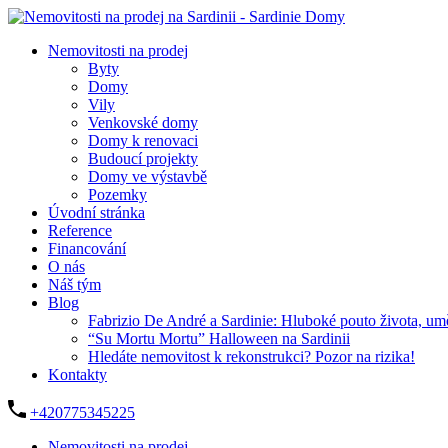
Nemovitosti na prodej
Byty
Domy
Vily
Venkovské domy
Domy k renovaci
Budoucí projekty
Domy ve výstavbě
Pozemky
Úvodní stránka
Reference
Financování
O nás
Náš tým
Blog
Fabrizio De André a Sardinie: Hluboké pouto života, um
“Su Mortu Mortu” Halloween na Sardinii
Hledáte nemovitost k rekonstrukci? Pozor na rizika!
Kontakty
+420775345225
Nemovitosti na prodej