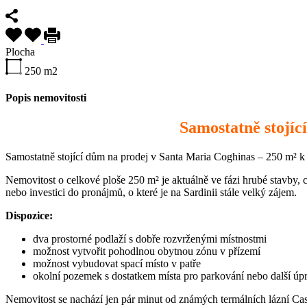
Plocha
250
m2
Popis nemovitosti
Samostatně stojíc
Samostatně stojící dům na prodej v Santa Maria Coghinas – 250 m² k 
Nemovitost o celkové ploše 250 m² je aktuálně ve fázi hrubé stavby, c
nebo investici do pronájmů, o které je na Sardinii stále velký zájem.
Dispozice:
dva prostorné podlaží s dobře rozvrženými místnostmi
možnost vytvořit pohodlnou obytnou zónu v přízemí
možnost vybudovat spací místo v patře
okolní pozemek s dostatkem místa pro parkování nebo další úp
Nemovitost se nachází jen pár minut od známých termálních lázní Cast