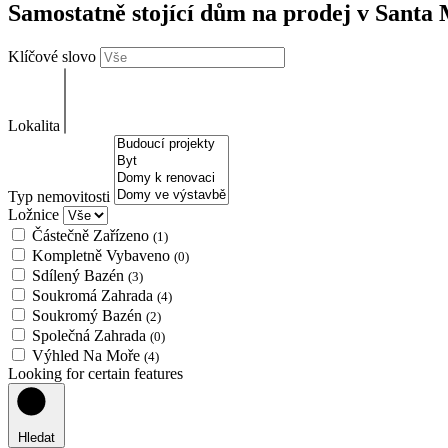
Samostatně stojící dům na prodej v Santa
Klíčové slovo
Lokalita
Typ nemovitosti
Ložnice
Částečně Zařízeno
(1)
Kompletně Vybaveno
(0)
Sdílený Bazén
(3)
Soukromá Zahrada
(4)
Soukromý Bazén
(2)
Společná Zahrada
(0)
Výhled Na Moře
(4)
Looking for certain features
Hledat