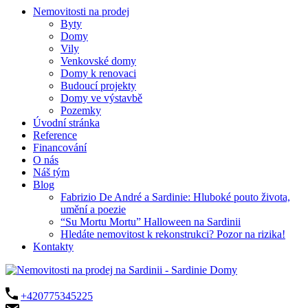
Nemovitosti na prodej
Byty
Domy
Vily
Venkovské domy
Domy k renovaci
Budoucí projekty
Domy ve výstavbě
Pozemky
Úvodní stránka
Reference
Financování
O nás
Náš tým
Blog
Fabrizio De André a Sardinie: Hluboké pouto života,
umění a poezie
“Su Mortu Mortu” Halloween na Sardinii
Hledáte nemovitost k rekonstrukci? Pozor na rizika!
Kontakty
+420775345225