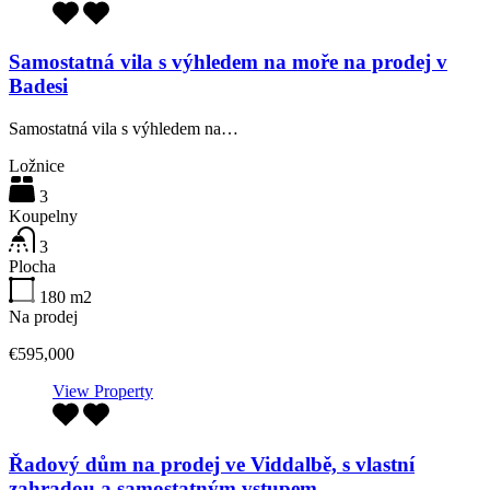
Samostatná vila s výhledem na moře na prodej v
Badesi
Samostatná vila s výhledem na…
Ložnice
3
Koupelny
3
Plocha
180
m2
Na prodej
€595,000
View Property
Řadový dům na prodej ve Viddalbě, s vlastní
zahradou a samostatným vstupem