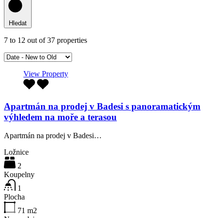
Hledat
7
to
12
out of
37
properties
View Property
Apartmán na prodej v Badesi s panoramatickým
výhledem na moře a terasou
Apartmán na prodej v Badesi…
Ložnice
2
Koupelny
1
Plocha
71
m2