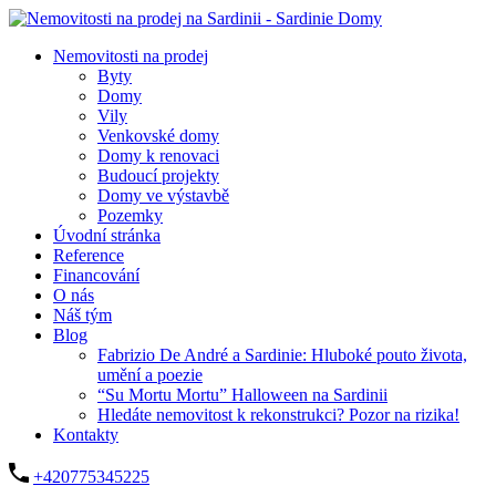
Nemovitosti na prodej
Byty
Domy
Vily
Venkovské domy
Domy k renovaci
Budoucí projekty
Domy ve výstavbě
Pozemky
Úvodní stránka
Reference
Financování
O nás
Náš tým
Blog
Fabrizio De André a Sardinie: Hluboké pouto života,
umění a poezie
“Su Mortu Mortu” Halloween na Sardinii
Hledáte nemovitost k rekonstrukci? Pozor na rizika!
Kontakty
+420775345225