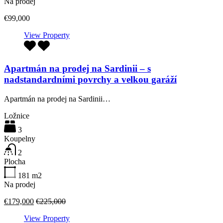
Na prodej
€99,000
View Property
Apartmán na prodej na Sardinii – s
nadstandardními povrchy a velkou garáží
Apartmán na prodej na Sardinii…
Ložnice
3
Koupelny
2
Plocha
181
m2
Na prodej
€179,000
€225,000
View Property