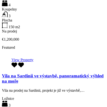
4
Koupelny
3
Plocha
150
m2
Na prodej
€1,200,000
Featured
View Property
Vila na Sardinii ve výstavbě, panoramatický výhled
na moře
Vila na prodej na Sardinii, projekt je již ve výstavbě,…
Ložnice
3