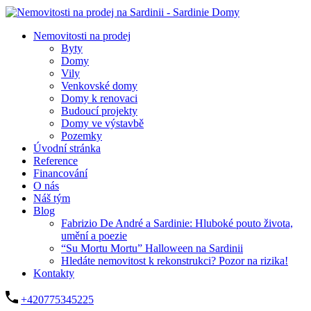
Nemovitosti na prodej
Byty
Domy
Vily
Venkovské domy
Domy k renovaci
Budoucí projekty
Domy ve výstavbě
Pozemky
Úvodní stránka
Reference
Financování
O nás
Náš tým
Blog
Fabrizio De André a Sardinie: Hluboké pouto života,
umění a poezie
“Su Mortu Mortu” Halloween na Sardinii
Hledáte nemovitost k rekonstrukci? Pozor na rizika!
Kontakty
+420775345225