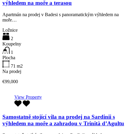
výhledem na moře a terasou
Apartmán na prodej v Badesi s panoramatickým výhledem na
moře…
Ložnice
2
Koupelny
1
Plocha
71
m2
Na prodej
€99,000
View Property
Samostatně stojící vila na prodej na Sardinii s
výhledem na moře a zahradou v Trinità d’Agultu