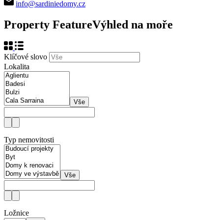
info@sardiniedomy.cz
Property Feature
Výhled na moře
Klíčové slovo
Lokalita
Vše
Typ nemovitosti
Vše
Ložnice