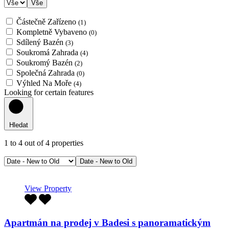
Vše
Částečně Zařízeno
(1)
Kompletně Vybaveno
(0)
Sdílený Bazén
(3)
Soukromá Zahrada
(4)
Soukromý Bazén
(2)
Společná Zahrada
(0)
Výhled Na Moře
(4)
Looking for certain features
Hledat
1
to
4
out of
4
properties
Date - New to Old
View Property
Apartmán na prodej v Badesi s panoramatickým