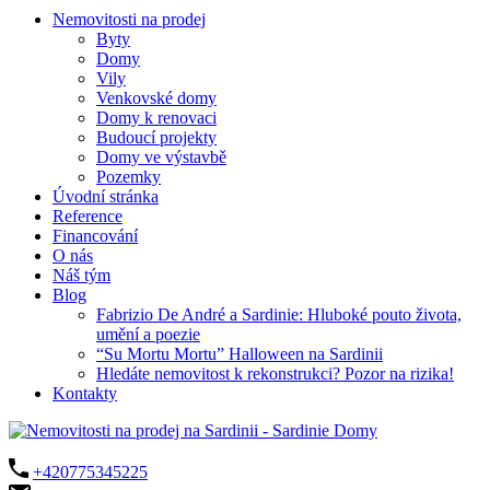
Nemovitosti na prodej
Byty
Domy
Vily
Venkovské domy
Domy k renovaci
Budoucí projekty
Domy ve výstavbě
Pozemky
Úvodní stránka
Reference
Financování
O nás
Náš tým
Blog
Fabrizio De André a Sardinie: Hluboké pouto života,
umění a poezie
“Su Mortu Mortu” Halloween na Sardinii
Hledáte nemovitost k rekonstrukci? Pozor na rizika!
Kontakty
+420775345225