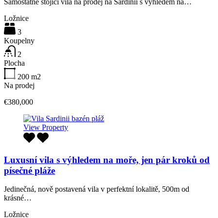
Samostatně stojící vila na prodej na Sardinii s výhledem na…
Ložnice
3
Koupelny
2
Plocha
200
m2
Na prodej
€380,000
View Property
Luxusní vila s výhledem na moře, jen pár kroků od
písečné pláže
Jedinečná, nově postavená vila v perfektní lokalitě, 500m od
krásné…
Ložnice